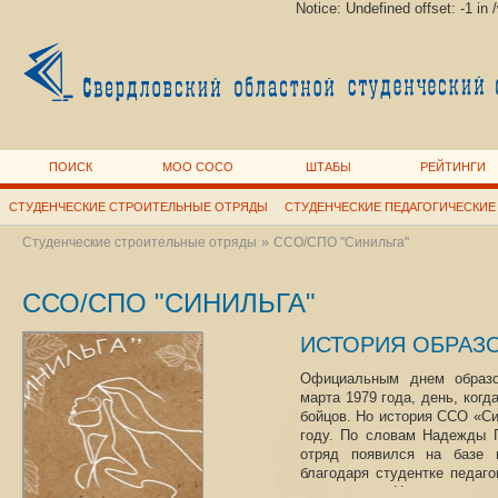
Notice: Undefined offset: -1 i
ПОИСК
МОО СОСО
ШТАБЫ
РЕЙТИНГИ
СТУДЕНЧЕСКИЕ СТРОИТЕЛЬНЫЕ ОТРЯДЫ
СТУДЕНЧЕСКИЕ ПЕДАГОГИЧЕСКИЕ
»
Студенческие строительные отряды
ССО/СПО "Синильга"
ССО/СПО "СИНИЛЬГА"
ИСТОРИЯ ОБРАЗ
Официальным днем образо
марта 1979 года, день, когд
бойцов. Но история ССО «Си
году. По словам Надежды Г
отряд появился на базе м
благодаря студентке педагог
съездив на Целину с дру