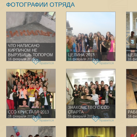
ФОТОГРАФИИ ОТРЯДА
ЧТО НАПИСАНО
КИРПИЧОМ НЕ
ВЫРУБИШЬ ТОПОРОМ
ЦЕЛИНА 2013
ЦЕЛ
16 февраля 2015
16 февраля 2015
16 фе
1314
1326
нравится
нравится
ЗНАКОМСТВО С ССО
ССО КРИСТАЛЛ 2013
СПАРТА
РАБО
16 февраля 2015
16 февраля 2015
16 фе
1309
1295
нравится
нравится