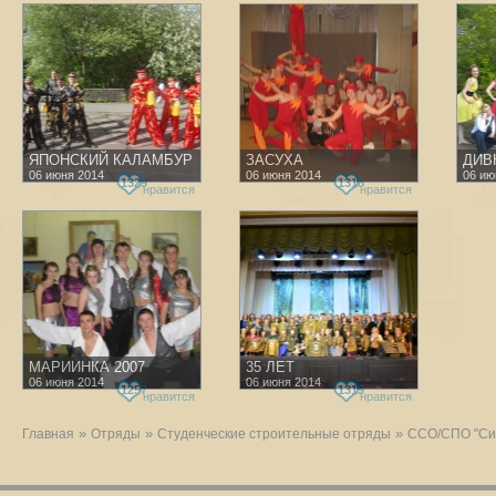
ЯПОНСКИЙ КАЛАМБУР
ЗАСУХА
ДИВ
06 июня 2014
06 июня 2014
06 ию
1329
1318
нравится
нравится
МАРИИНКА 2007
35 ЛЕТ
06 июня 2014
06 июня 2014
1257
1319
нравится
нравится
»
»
»
Главная
Отряды
Студенческие строительные отряды
ССО/СПО "Си