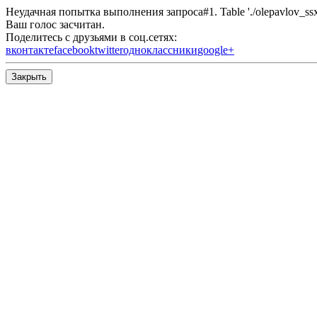
Неудачная попытка выполнения запроса#1. Table './olepavlov_ssx/s
Ваш голос засчитан.
Поделитесь с друзьями в соц.сетях:
вконтакте
facebook
twitter
одноклассники
google+