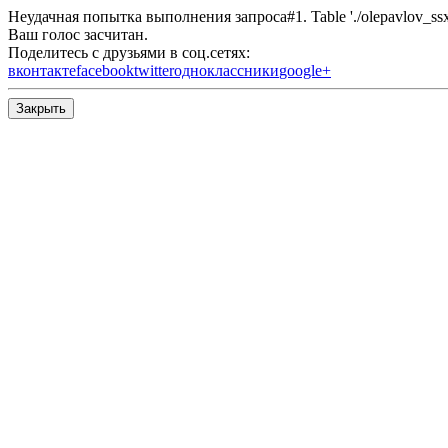
Неудачная попытка выполнения запроса#1. Table './olepavlov_ssx/s
Ваш голос засчитан.
Поделитесь с друзьями в соц.сетях:
вконтакте
facebook
twitter
одноклассники
google+