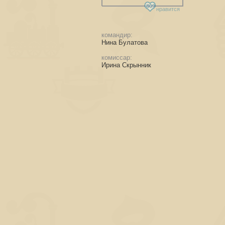
809
нравится
командир:
Нина Булатова
комиссар:
Ирина Скрынник