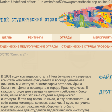
Notice: Undefined offset: -1 in /webs/sso50/www/pamats/basic.php on line 91
ШТАБЫ
РЕЙТИНГИ
ОТРЯДЫ
МЕРОПРИЯТ
ТУДЕНЧЕСКИЕ ПЕДАГОГИЧЕСКИЕ ОТРЯДЫ
СТУДЕНЧЕСКИЕ ОТРЯДЫ ПРОВОДН
»
/СПО "Синильга"
В 1981 году командиром стала Нина Булатова – секретарь
ФАЙ
комитета комсомола факультета и вообще уважаемая
личность в институте, а комиссаром осталась Ирина
Скрынник. Целина проходила в городе Красноуфимск. В
ДРУГ
каждом отряде для выезда на целину требовался боец-
врач, чаще всего это был студент медицинского
института. В тот год врача не было, и эту обязанность на
себя взяла командир, которая, закончив 2 курс, получила
корочки сестры гражданской обороны (это было
обязательным для студентов педагогического института).