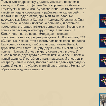
Только благодаря этому удалось избежать проблем с
выездом. Объектом Целины были коровники, объемов
штукатурки было много. Булатова Нина: «А мы все хотели
какой- то подвиг совершить и работали не жалея себя…»
В этом 1981 году в отряд прибыли такие славные
девушки, как Татьяна Кулага и Надежда Юговитина. Они
очень хорошо пели и прекрасно сочиняли, и оставили
после себя в отряде любимые сердцу песни. Именно они
повысили песенную культуру отряда. Например, Н.
Юговитина – автор песни «Надежда», которая
исполняется на каждом дне рождении. Н. Юговитина, ССО
«Синильга» Как хочется сказать вам всем хорошие слова,
Как хочется сказать, чтоб жизнь счастливою была, С
друзьями чтоб стоять, и цену дружбы той Смогли бы все
понять. Припев: И снова в кругу стоим рука в руке, И
снова в глаза друг друга смотрим нежно, И песни поём о
нашей целине, И остаётся с нами надежда. И снова дым
костра туманит и зовёт, Дорога снова в даль к грядущему
ведёт, И мы опять уйдём, с тобой расстанемся, Но милый
образ твой в душе останется.