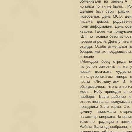
обменивали на зелень.А 
но мяса почти не было… Ро
Целине был свой график м
Новоселье, день МСО, ден
письма домой, родственн
политинформации, День сов
кварты. Также мы придумали
КВН по технике безопасности
первое апреля, День учител
отряда. Особо отмечался п
бойцов, мы их поздравляли
и песню
«Молодой боец отряда ц
Не успел заметить я, мы у
новый дом-жить чудесн
и полутерчики-вы теперь м
песни «Лиллипутик» В. 
обыгрывалось, что кто–то из
моет… Робу приводит в по
наоборот. Были рабочие и
ответственна за придумыван
праздники были торты. Это
целину приезжали стар
на солнце сверкая».На цели
тоже по традиции к целин
Работа были однообразна, т
поднимали объект с нуля»