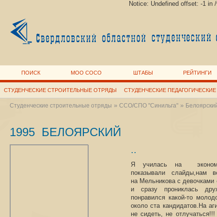
Notice: Undefined offset: -1 i
ПОИСК
МОО СОСО
ШТАБЫ
РЕЙТИНГИ
СТУДЕНЧЕСКИЕ СТРОИТЕЛЬНЫЕ ОТРЯДЫ
СТУДЕНЧЕСКИЕ ПЕДАГОГИЧЕСКИЕ
»
»
Студенческие строительные отряды
ССО/СПО "Синильга"
Белоярски
1995 БЕЛОЯРСКИЙ
..
Я училась на экономи
показывали слайды,нам 
на Мельникова с девочками с
и сразу прониклась др
понравился какой-то молод
около ста кандидатов.На аг
не сидеть, не отлучаться!!