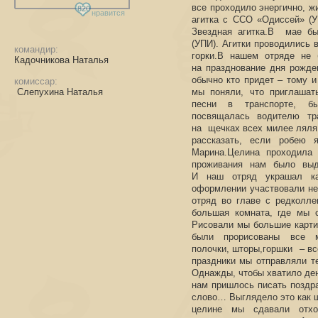
все проходило энергично, ж
820
нравится
агитка с ССО «Одиссей» (У
Звездная агитка.В мае б
(УПИ). Агитки проводились 
командир:
горки.В нашем отряде не 
Кадочникова Наталья
на празднование дня рожде
обычно кто придет – тому и
комиссар:
Слепухина Наталья
мы поняли, что приглашат
песни в транспорте, б
посвящалась водителю тра
на щечках всех милее ляля,
рассказать, если робею 
Марина.Целина проходила 
проживания нам было выд
И наш отряд украшал ка
оформлении участвовали не 
отряд во главе с редколле
большая комната, где мы с
Рисовали мы большие картин
были прорисованы все м
полочки, шторы,горшки – вс
праздники мы отправляли т
Однажды, чтобы хватило ден
нам пришлось писать поздра
слово… Выглядело это как ш
целине мы сдавали отх