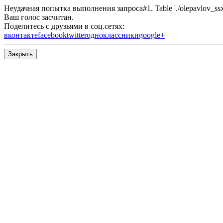
Неудачная попытка выполнения запроса#1. Table './olepavlov_ssx/s
Ваш голос засчитан.
Поделитесь с друзьями в соц.сетях:
вконтакте
facebook
twitter
одноклассники
google+