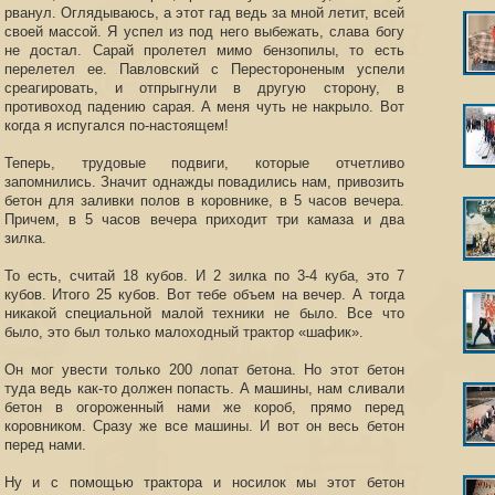
рванул. Оглядываюсь, а этот гад ведь за мной летит, всей
своей массой. Я успел из под него выбежать, слава богу
не достал. Сарай пролетел мимо бензопилы, то есть
перелетел ее. Павловский с Перестороненым успели
среагировать, и отпрыгнули в другую сторону, в
противоход падению сарая. А меня чуть не накрыло. Вот
когда я испугался по-настоящем!
Теперь, трудовые подвиги, которые отчетливо
запомнились. Значит однажды повадились нам, привозить
бетон для заливки полов в коровнике, в 5 часов вечера.
Причем, в 5 часов вечера приходит три камаза и два
зилка.
То есть, считай 18 кубов. И 2 зилка по 3-4 куба, это 7
кубов. Итого 25 кубов. Вот тебе объем на вечер. А тогда
никакой специальной малой техники не было. Все что
было, это был только малоходный трактор «шафик».
Он мог увести только 200 лопат бетона. Но этот бетон
туда ведь как-то должен попасть. А машины, нам сливали
бетон в огороженный нами же короб, прямо перед
коровником. Сразу же все машины. И вот он весь бетон
перед нами.
Ну и с помощью трактора и носилок мы этот бетон