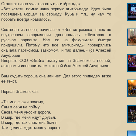
Стали активно участвовать в агитбригадах.
«Вот кстати, помню нашу первую агитбригаду. Идея была
посвящена борцам за свободу, Куба и т.п., ну нам то
поорать всегда нравилось.
Состояла из песен, начиная от «Вен со рэмес», плюс во
внутреннем оформлении дополнялась «Шизгара» в
русском варианте. Нам ее на факультете быстро
придушили. Потому что все агитбригады проверялись
сначала парткомом, завкомом, и так далее.» (с) Алексей
Ануфриев
Впервые ССО «ЭлЭн» выступил на Знаменке с песней,
автором и исполнителем которой был Алексей Ануфриев.
Вам судить хороша она или нет. Для этого приведем ниже
ее текст.
Первая Знаменская.
«Ты мне скажи почему,
Сам я себя не пойму,
Снова меня уносит дорога,
В мир, где меня ждут друзья,
В мир, где так счастлив был я,
Там целина ждет меня у порога.