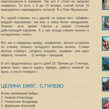
перетаскивали в коровник. Так вот я стоял на загрузке
«шафика». То есть с 5 до 23 вечера, считай кубов 10
приходилось перекидывать лопатой. Я и Олег Якуненских.
Я с одной стороны, он с другой, он левша был. «Шафик»
мордой подъезжает, мы ему в ковш бетон закидываем.
Уезжает, есть время сбегать в рядом стоявший
действующий коровник. А у них всегда свежее молоко в
охладителях стояло.
Вот мы в перерывы между «шафиком», бегали успевали
по стакану свежего холодного молока выпить. Стакан
молока хлебнул, сигарету выкурил, «шафик» уже едет
обратно, погнали…. 11 вечера – праздник.
И это продолжалось где-то дней 10. Причем до 5 вечера,
можно было просто курить бамбук, работы никакой не
было, а после поперли.».
ЦЕЛИНА 1985Г.: С.ГИЛЕВО.
Вновь прибывшие бойцы:
1. Акимов Александр.
2. Гловатских Владимир.
3. Дербышев Анатолий.