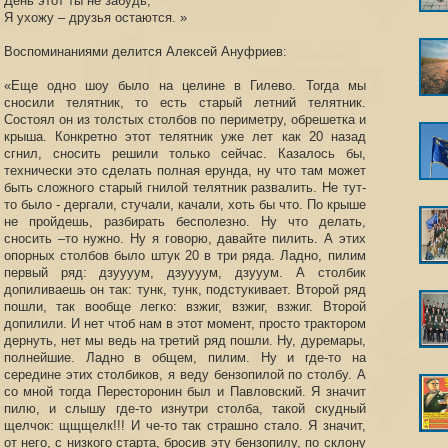
День этот ты не забудь,
Я ухожу – друзья остаются. »
Воспоминаниями делится Алексей Ануфриев:
«Еще одно шоу было на целине в Гилево. Тогда мы
сносили телятник, то есть старый летний телятник.
Состоял он из толстых столбов по периметру, обрешетка и
крыша. Конкретно этот телятник уже лет как 20 назад
сгнил, сносить решили только сейчас. Казалось бы,
технически это сделать полная ерунда, ну что там может
быть сложного старый гнилой телятник развалить. Не тут-
то было - дергали, стучали, качали, хоть бы что. По крыше
не пройдешь, разбирать бесполезно. Ну что делать,
сносить –то нужно. Ну я говорю, давайте пилить. А этих
опорных столбов было штук 20 в три ряда. Ладно, пилим
первый ряд: дзуууум, дзуууум, дзууум. А столбик
допиливаешь он так: тунк, тунк, подстукивает. Второй ряд
пошли, так вообще легко: взжиг, взжиг, взжиг. Второй
допилили. И нет чтоб нам в этот момент, просто трактором
дернуть, нет мы ведь на третий ряд пошли. Ну, дуремары,
полнейшие. Ладно в общем, пилим. Ну и где-то на
середине этих столбиков, я веду бензопилой по столбу. А
со мной тогда Пересторонин был и Павловский. Я значит
пилю, и слышу где-то изнутри столба, такой скудный
щелчок: щщщелк!!! И че-то так страшно стало. Я значит,
от него, с низкого старта, бросив эту бензопилу, по склону