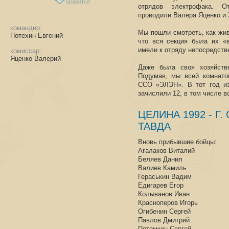
нравится
отрядов электрофака. 
проводили Валера Яценко и 
командир:
Мы пошли смотреть, как жив
Потехин Евгений
что вся секция была их «
имели к отряду непосредств
комиссар:
Яценко Валерий
Даже была своя хозяйстве
Подумав, мы всей комнато
ССО «ЭЛЭН». В тот год из
зачислили 12, в том числе в
ЦЕЛИНА 1992 - Г.
ТАВДА
Вновь прибывшие бойцы:
Агалаков Виталий
Беляев Данил
Валиев Камиль
Гераськин Вадим
Едигарев Егор
Колыванов Иван
Красноперов Игорь
Огибенин Сергей
Павлов Дмитрий
Потемкин Сергей