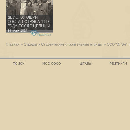
ДЕЙСТВУЮЩИЙ
СОСТАВ ОТРЯДА 1992
ГОДА ПОСЛЕ ЦЕЛИНЫ
28 июня 2014
1808
нравится
»
»
»
Главная
Отряды
Студенческие строительные отряды
ССО "ЭлЭн"
ПОИСК
МОО СОСО
ШТАБЫ
РЕЙТИНГИ