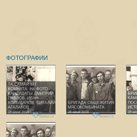
ФОТОГРАФИИ
ТА САМАЯ 837
КОМНАТА. НА ФОТО
КАНДИДАТЫ ДМИТРИЙ
БРИ
ПАВЛОВ, ИВАН
КАМ
КОЛЫВАНОВ, ВИТАЛИЙ
БРИГАДА ОБЩЕЖИТИЯ
ПОС
АГАЛАКОВ
МЯСОКОМБИНАТА
ИСТ
28 июня 2014
28 июня 2014
28 ию
1825
1860
нравится
нравится