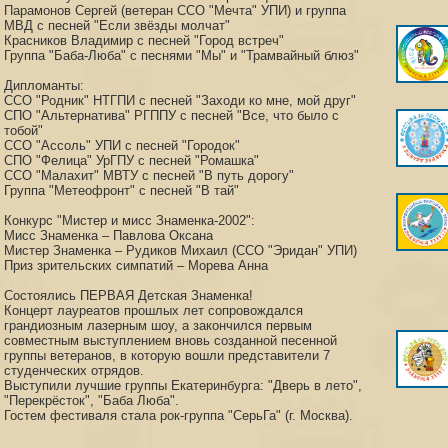
Парамонов Сергей (ветеран ССО "Мечта" УПИ) и группа
МВД с песней "Если звёзды молчат"
Красников Владимир с песней "Город встреч"
Группа "Баба-Люба" с песнями "Мы" и "Трамвайный блюз"
Дипломанты:
ССО "Родник" НТГПИ с песней "Заходи ко мне, мой друг"
СПО "Альтернатива" РГППУ с песней "Все, что было с
тобой"
ССО "Ассоль" УПИ с песней "Городок"
СПО "Фелица" УрГПУ с песней "Ромашка"
ССО "Малахит" МВТУ с песней "В путь дорогу"
Группа "Метеофронт" с песней "В тай"
Конкурс "Мистер и мисс Знаменка-2002":
Мисс Знаменка – Павлова Оксана
Мистер Знаменка – Рудиков Михаил (ССО "Эридан" УПИ)
Приз зрительских симпатий – Морева Анна
Состоялись ПЕРВАЯ Детская Знаменка!
Концерт лауреатов прошлых лет сопровождался
грандиозным лазерным шоу, а закончился первым
совместным выступлением вновь созданной песенной
группы ветеранов, в которую вошли представители 7
студенческих отрядов.
Выступили лучшие группы Екатеринбурга: "Дверь в лето",
"Перекрёсток", "Баба Люба".
Гостем фестиваля стала рок-группа "СерьГа" (г. Москва).