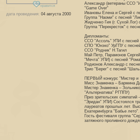
Александр (ветераны ССО "И
781
нравится
"Game Over"
Ивановы Елена и Сергей с п
дата проведения:
04 августа 2000
Группа "Наоми" с песней "Ли
Жидченко Гия (г. Сухой Лог) 
Группа "Перекресток" с песн
Дипломанты:
ССО "Ассоль" УПИ с песней 
СПО "Юнэко" УрГПУ с песней
ССО "Родник" Н.Тагил
Май Петр, Парамонов Сергей
"Мечта" УПИ) с песней "Рома
Родионов Александр с песне
Трио "Берег" с песней "Шаль
ПЕРВЫЙ конкурс "Мистер и 
Мисс Знаменка – Бармина Д
Мистер Знаменка – Зольник
"Альтернатива" РГППУ)
Приз зрительских симпатий
"Эридан" УПИ) Состоялся тр
лауреатов прошлых лет. Выс
Екатеринбурга "Бабье лето".
Гость фестиваля группа "Сер
затяжного проливного дождя 