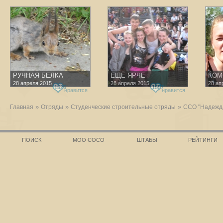
РУЧНАЯ БЕЛКА
ЕЩЁ ЯРЧЕ
КОМ
28 апреля 2015
28 апреля 2015
28 ап
1526
1557
нравится
нравится
»
»
»
Главная
Отряды
Студенческие строительные отряды
ССО "Надежд
ПОИСК
МОО СОСО
ШТАБЫ
РЕЙТИНГИ