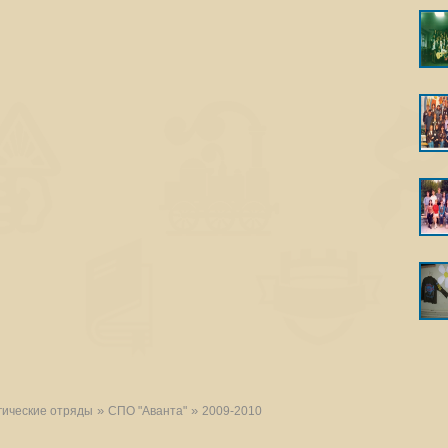
»
»
гические отряды
СПО "Аванта"
2009-2010