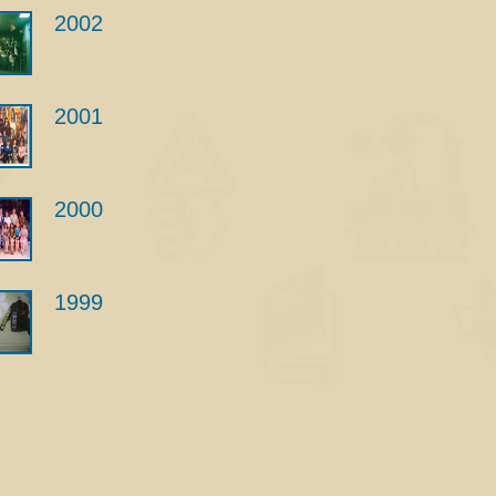
2002
2001
2000
1999