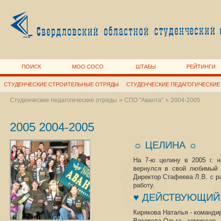
ПОИСК
МОО СОСО
ШТАБЫ
РЕЙТИНГИ
СТУДЕНЧЕСКИЕ СТРОИТЕЛЬНЫЕ ОТРЯДЫ
СТУДЕНЧЕСКИЕ ПЕДАГОГИЧЕСКИЕ
»
»
Студенческие педагогические отряды
СПО "Аванта"
2004-2005
2005 2004-2005
☼ ЦЕЛИНА ☼
На 7-ю целину в 2005 г. 
вернулся в свой любимый 
Директор Стафеева Л.В. с р
работу.
♥ ДЕЙСТВУЮЩИЙ 
Кирякова Наталья - команди
772
Вязовова Ольга - комиссар