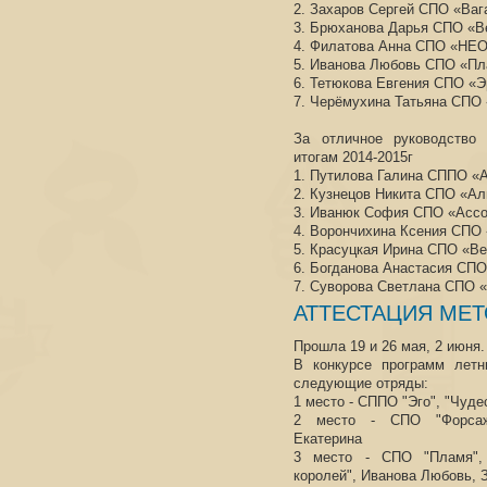
2. Захаров Сергей СПО «Ваг
3. Брюханова Дарья СПО «В
4. Филатова Анна СПО «НЕ
5. Иванова Любовь СПО «П
6. Тетюкова Евгения СПО «Э
7. Черёмухина Татьяна СПО
За отличное руководство 
итогам 2014-2015г
1. Путилова Галина СППО «
2. Кузнецов Никита СПО «Ал
3. Иванюк София СПО «Асс
4. Ворончихина Ксения СПО 
5. Красуцкая Ирина СПО «Ве
6. Богданова Анастасия СПО
7. Суворова Светлана СПО 
АТТЕСТАЦИЯ МЕ
Прошла 19 и 26 мая, 2 июня.
В конкурсе программ летн
следующие отряды:
1 место - СППО "Эго", "Чуде
2 место - СПО "Форсаж"
Екатерина
3 место - СПО "Пламя", 
королей", Иванова Любовь, 