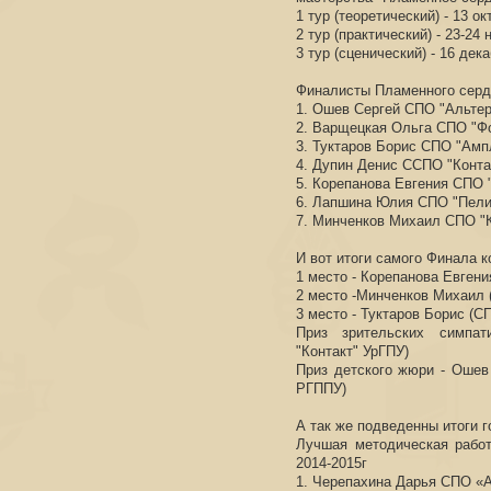
1 тур (теоретический) - 13 ок
2 тур (практический) - 23-24 
3 тур (сценический) - 16 дек
Финалисты Пламенного сердц
1. Ошев Сергей СПО "Альтер
2. Варщецкая Ольга СПО "Ф
3. Туктаров Борис СПО "Амп
4. Дупин Денис ССПО "Конта
5. Корепанова Евгения СПО "
6. Лапшина Юлия СПО "Пели
7. Минченков Михаил СПО "
И вот итоги самого Финала к
1 место - Корепанова Евгени
2 место -Минченков Михаил 
3 место - Туктаров Борис (
Приз зрительских симпа
"Контакт" УрГПУ)
Приз детского жюри - Ошев
РГППУ)
А так же подведенны итоги г
Лучшая методическая работ
2014-2015г
1. Черепахина Дарья СПО «