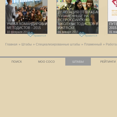
ДЕЛЕГАЦИЯ ОТ ШТАБА
"ПЛАМЕННЫЙ" НА
ВСЕРОССИЙСКУЮ
УЧЕБА КОМАНДИРОВ И
ШКОЛУ МЕТОДИСТОВ В
ПУТ
МЕТОДИСТОВ - 2015
ИЖЕВСКЕ
2015
10 февраля 2017
01 января 2015
01 ян
5997
5990
нравится
нравится
»
»
»
»
Главная
Штабы
Специализированные штабы
Пламенный
Работа
ПОИСК
МОО СОСО
ШТАБЫ
РЕЙТИНГИ