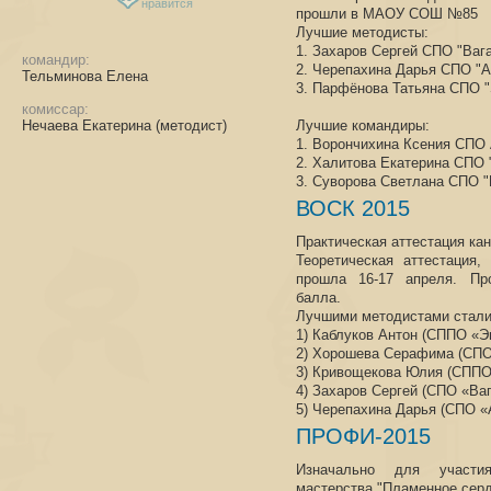
нравится
прошли в МАОУ СОШ №85
Лучшие методисты:
1. Захаров Сергей СПО "Вага
командир:
2. Черепахина Дарья СПО "А
Тельминова Елена
3. Парфёнова Татьяна СПО "
комиссар:
Нечаева Екатерина (методист)
Лучшие командиры:
1. Ворончихина Ксения СПО 
2. Халитова Екатерина СПО 
3. Суворова Светлана СПО 
ВОСК 2015
Практическая аттестация ка
Теоретическая аттестация,
прошла 16-17 апреля. Пр
балла.
Лучшими методистами стали
1) Каблуков Антон (СППО «Э
2) Хорошева Серафима (СПО
3) Кривощекова Юлия (СППО
4) Захаров Сергей (СПО «Ваг
5) Черепахина Дарья (СПО «
ПРОФИ-2015
Изначально для участи
мастерства "Пламенное серд