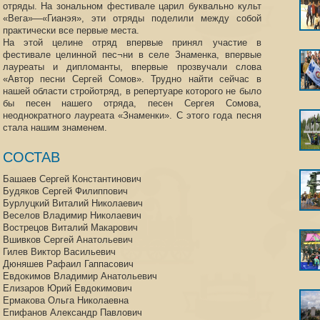
отряды. На зональном фестивале царил буквально культ
«Вега»—«Гианэя», эти отряды поделили между собой
практически все первые места.
На этой целине отряд впервые принял участие в
фестивале целинной пес¬ни в селе Знаменка, впервые
лауреаты и дипломанты, впервые прозвучали слова
«Автор песни Сергей Сомов». Трудно найти сейчас в
нашей области стройотряд, в репертуаре которого не было
бы песен нашего отряда, песен Сергея Сомова,
неоднократного лауреата «Знаменки». С этого года песня
стала нашим знаменем.
СОСТАВ
Башаев Сергей Константинович
Будяков Сергей Филиппович
Бурлуцкий Виталий Николаевич
Веселов Владимир Николаевич
Вострецов Виталий Макарович
Вшивков Сергей Анатольевич
Гилев Виктор Васильевич
Дюняшев Рафаил Гаппасович
Евдокимов Владимир Анатольевич
Елизаров Юрий Евдокимович
Ермакова Ольга Николаевна
Епифанов Александр Павлович