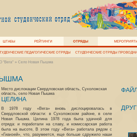
ШТАБЫ
РЕЙТИНГИ
ОТРЯДЫ
МЕРОПРИЯТ
ТУДЕНЧЕСКИЕ ПЕДАГОГИЧЕСКИЕ ОТРЯДЫ
СТУДЕНЧЕСКИЕ ОТРЯДЫ ПРОВОДН
»
 "Вега"
Село Новая Пышма
ПЫШМА
Место дислокации Свердловская область, Сухоложская
ФАЙ
область, село Новая Пышма
ЦЕЛИНА
ДРУГ
В 1978 году «Вега» вновь дислоцировалась в
Свердловской области: в Сухоложском районе, в селе
Новая Пышма. Целина 1978 года была удачной для
отряда: и поработали на славу, и комиссарская работа
была на высоте, В этом году «Вега» работала рядом с
«Гианэей», что, разумеется, еще больше сдружило наши