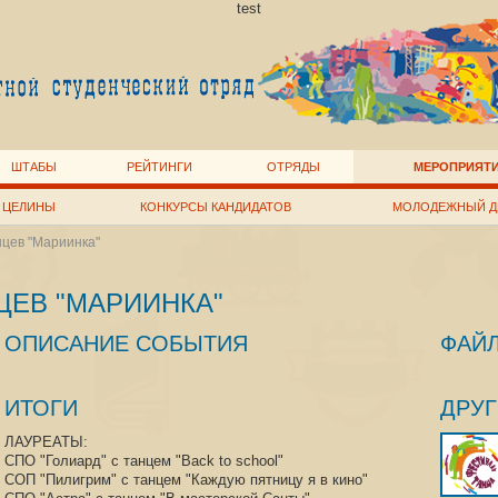
test
ШТАБЫ
РЕЙТИНГИ
ОТРЯДЫ
МЕРОПРИЯТ
 ЦЕЛИНЫ
КОНКУРСЫ КАНДИДАТОВ
МОЛОДЕЖНЫЙ Д
цев "Мариинка"
ЦЕВ "МАРИИНКА"
ОПИСАНИЕ СОБЫТИЯ
ФАЙ
ИТОГИ
ДРУ
ЛАУРЕАТЫ:
СПО "Голиард" с танцем "Back to school"
СОП "Пилигрим" с танцем "Каждую пятницу я в кино"