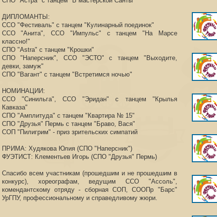
СПО "Астра" с танцем "В мастерской Санты"
ДИПЛОМАНТЫ:
ССО "Фестиваль" с танцем "Кулинарный поединок"
ССО "Анита", ССО "Импульс" с танцем "На Марсе
классно!"
СПО "Astra" с танцем "Крошки"
СПО "Наперсник", ССО "ЭСТО" с танцем "Выходите,
девки, замуж"
СПО "Вагант" с танцем "Встретимся ночью"
НОМИНАЦИИ:
ССО "Синильга", ССО "Эридан" с танцем "Крылья
Кавказа"
СПО "Амплитуда" с танцем "Квартира № 15"
СПО "Друзья" Пермь с танцем "Браво, Вася"
СОП "Пилигрим" - приз зрительских симпатий
ПРИМА: Худякова Юлия (СПО "Наперсник")
ФУЭТИСТ: Клементьев Игорь (СПО "Друзья" Пермь)
Спасибо всем участникам (прошедшим и не прошедшим в
конкурс), хореографам, ведущим ССО "Ассоль",
комендантскому отряду - сборная СОП, СООПр "Барс"
УрГПУ, профессиональному и справедливому жюри.