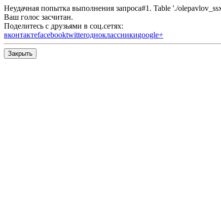
Неудачная попытка выполнения запроса#1. Table './olepavlov_ssx/s
Ваш голос засчитан.
Поделитесь с друзьями в соц.сетях:
вконтакте
facebook
twitter
одноклассники
google+