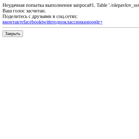
Неудачная попытка выполнения запроса#1. Table './olepavlov_ssx/s
Ваш голос засчитан.
Поделитесь с друзьями в соц.сетях:
вконтакте
facebook
twitter
одноклассники
google+