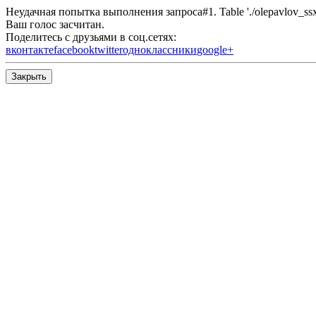
Неудачная попытка выполнения запроса#1. Table './olepavlov_ssx/s
Ваш голос засчитан.
Поделитесь с друзьями в соц.сетях:
вконтакте
facebook
twitter
одноклассники
google+