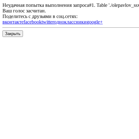
Неудачная попытка выполнения запроса#1. Table './olepavlov_ssx/s
Ваш голос засчитан.
Поделитесь с друзьями в соц.сетях:
вконтакте
facebook
twitter
одноклассники
google+