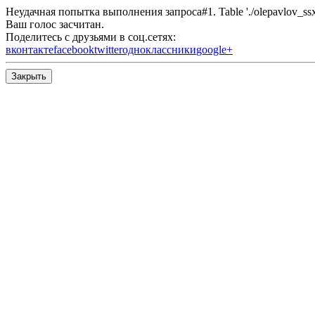
Неудачная попытка выполнения запроса#1. Table './olepavlov_ssx/s
Ваш голос засчитан.
Поделитесь с друзьями в соц.сетях:
вконтакте
facebook
twitter
одноклассники
google+