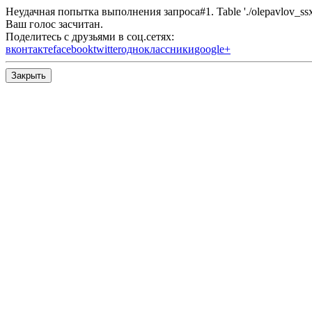
Неудачная попытка выполнения запроса#1. Table './olepavlov_ssx/s
Ваш голос засчитан.
Поделитесь с друзьями в соц.сетях:
вконтакте
facebook
twitter
одноклассники
google+