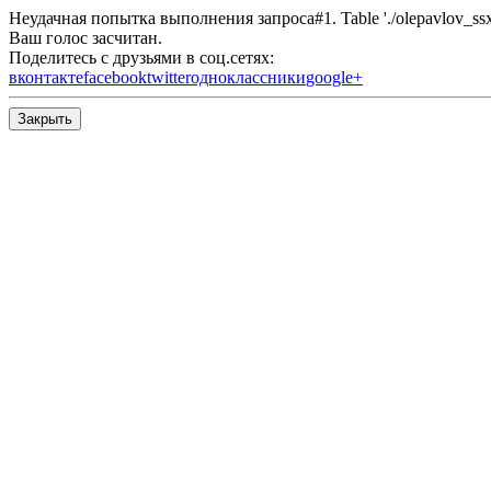
Неудачная попытка выполнения запроса#1. Table './olepavlov_ssx/s
Ваш голос засчитан.
Поделитесь с друзьями в соц.сетях:
вконтакте
facebook
twitter
одноклассники
google+