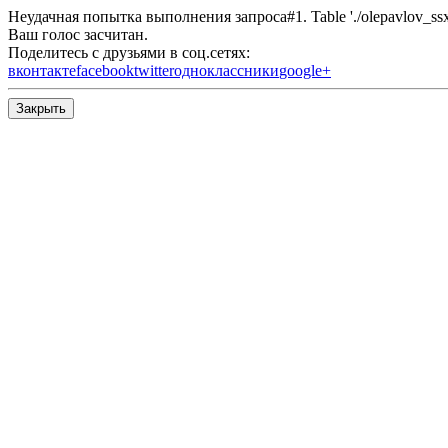
Неудачная попытка выполнения запроса#1. Table './olepavlov_ssx/s
Ваш голос засчитан.
Поделитесь с друзьями в соц.сетях:
вконтакте
facebook
twitter
одноклассники
google+