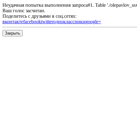
Неудачная попытка выполнения запроса#1. Table './olepavlov_ssx/s
Ваш голос засчитан.
Поделитесь с друзьями в соц.сетях:
вконтакте
facebook
twitter
одноклассники
google+