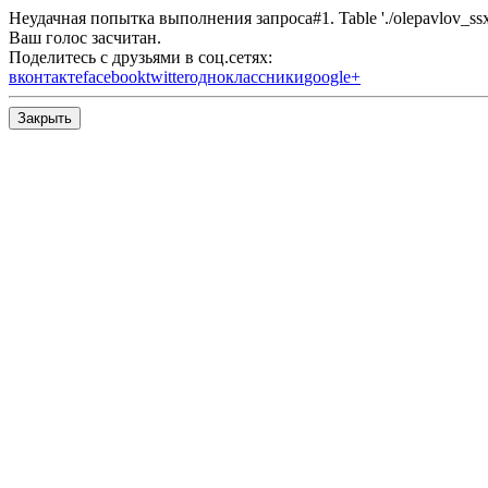
Неудачная попытка выполнения запроса#1. Table './olepavlov_ssx/s
Ваш голос засчитан.
Поделитесь с друзьями в соц.сетях:
вконтакте
facebook
twitter
одноклассники
google+