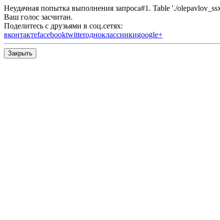
Неудачная попытка выполнения запроса#1. Table './olepavlov_ssx/s
Ваш голос засчитан.
Поделитесь с друзьями в соц.сетях:
вконтакте
facebook
twitter
одноклассники
google+