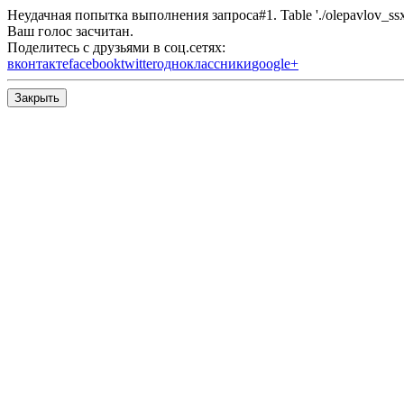
Неудачная попытка выполнения запроса#1. Table './olepavlov_ssx/s
Ваш голос засчитан.
Поделитесь с друзьями в соц.сетях:
вконтакте
facebook
twitter
одноклассники
google+