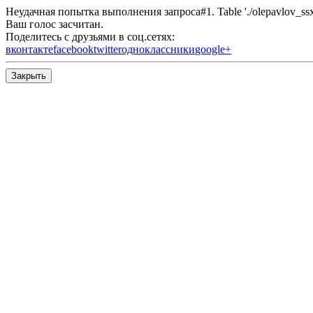
Неудачная попытка выполнения запроса#1. Table './olepavlov_ssx/s
Ваш голос засчитан.
Поделитесь с друзьями в соц.сетях:
вконтакте
facebook
twitter
одноклассники
google+