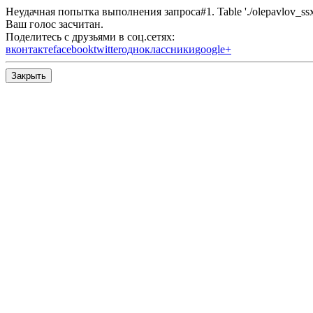
Неудачная попытка выполнения запроса#1. Table './olepavlov_ssx/s
Ваш голос засчитан.
Поделитесь с друзьями в соц.сетях:
вконтакте
facebook
twitter
одноклассники
google+