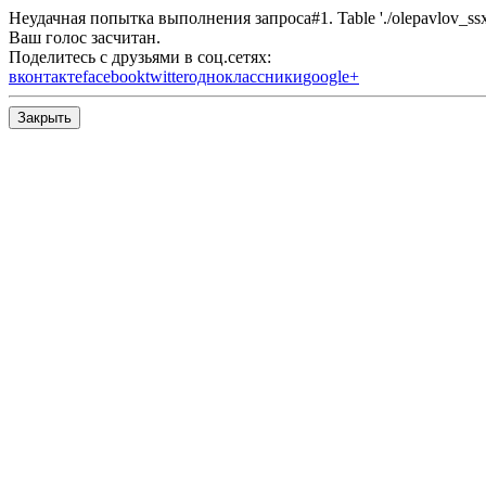
Неудачная попытка выполнения запроса#1. Table './olepavlov_ssx/s
Ваш голос засчитан.
Поделитесь с друзьями в соц.сетях:
вконтакте
facebook
twitter
одноклассники
google+